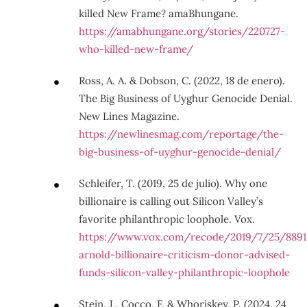
killed New Frame? amaBhungane.
https://amabhungane.org/stories/220727-
who-killed-new-frame/
Ross, A. A. & Dobson, C. (2022, 18 de enero).
The Big Business of Uyghur Genocide Denial.
New Lines Magazine.
https://newlinesmag.com/reportage/the-
big-business-of-uyghur-genocide-denial/
Schleifer, T. (2019, 25 de julio). Why one
billionaire is calling out Silicon Valley’s
favorite philanthropic loophole. Vox.
https://www.vox.com/recode/2019/7/25/8891
arnold-billionaire-criticism-donor-advised-
funds-silicon-valley-philanthropic-loophole
Stein, J., Cocco, F. & Whoriskey, P. (2024, 24