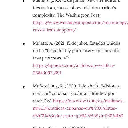
Menn, J. (2024, 2 de junio). New site editor’s
ties to Iran, Russia show misinformation’s
complexity. The Washington Post.
https://www.washingtonpost.com/technolog
russia-iran-support/
Mulato, A. (2021, 15 de julio). Estados Unidos
no ha “firmado” ley para intervenir en Cuba
tras protestas. AP.
https://apnews.com/article/ap-verifica-
968490973691
Muñoz Lima, R. (2020, 7 de abril). “Misiones
médicas” cubanas: ¿cuántas, dónde y por
qué? DW.
https://www.dw.com/es/misiones-
m%C3%A9dicas-cubanas-cu%C3%A1ntas-
d%C3%B3nde-y-por-qu%C3%A9/a-53054180